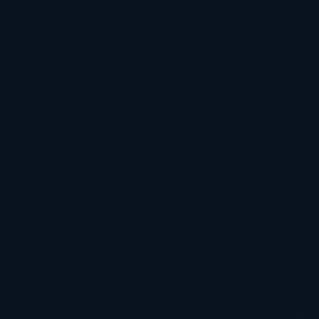
后一轮比赛开打前，巴黎圣日耳曼纽卡斯尔联和AC米兰都
权剩余两队不仅需要在直接对话中战胜对手，还要寄希望于
幸运上岸。...
开云下载-风云突变毕尔巴鄂竞技关键时刻战术微调，全明星赛版图或变，球迷炸锅，年轻球员得到机会的简单介绍
技足球俱乐部Athletic Bilbao的分支俱乐部，当时是身
球衣，深蓝色球裤因此球会有时候呢称为 Los Colchon
kers”，因为西班牙当时大部分的床单是红白色竖条纹的 1921年，
››