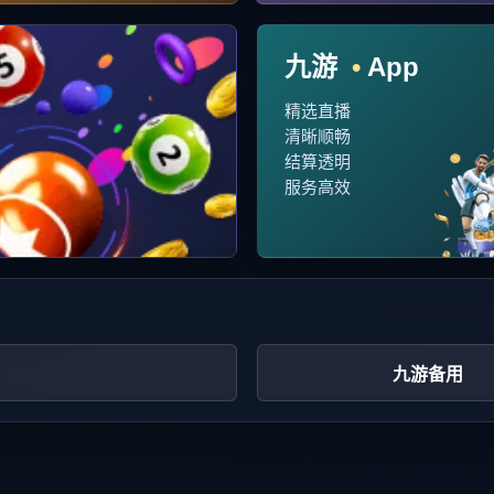
进行备战的12支季后赛球队，29日全
化升级改造。 上个赛季，哈德森先后
争夺CBA总冠军的基石过往的几个赛季
都已顺利结束在19轮比赛中，三支浙
2026-03-13 00:00:16
疑声之外，不...
1、北京时间12月16日晚，CBA第
第五名的辽宁男篮首节韩德君崴脚退
先，福特森终场前连续错失拖入加时赛的
节比分是2319，2729，2431，2826广
2026-01-12 20:59:11
北京时间9月16日，NBA官网专家肖
与金州勇士相聚总决赛，其中两。 距离总决赛只差一场比赛在2018年季后赛过程中，少帅布拉德