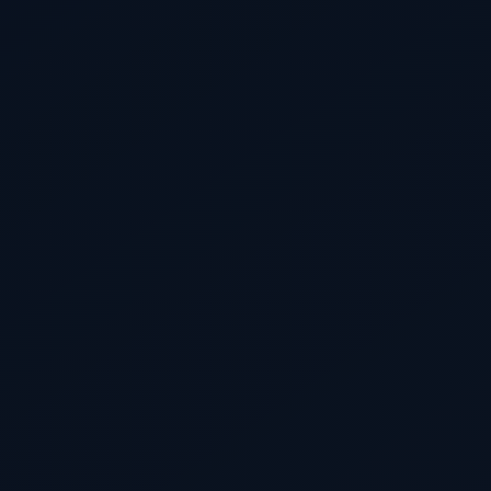
猛龙队复赛之后状态很不错，先后。...
2025-10-10 12:01:46
巴黎圣日尔曼公布新球衣 红白细条纹改
巴黎圣日尔曼俱乐部已经提前夺得了
巴黎圣日尔曼俱乐部正在为下赛季做准
1314赛季的主客场球衣，而伊布则作
黎圣日耳曼体育场是法国巴黎圣日耳
豪门之一巴黎圣日耳曼足球俱乐部成立
们多次夺得法甲联赛冠军，并在国内外
视觉效果上更为简洁现代，同时...
‹‹
1
2
›