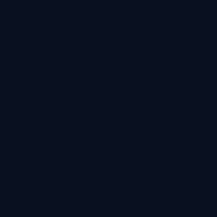
只是时间问题，而这样的一个焦点所在
等强敌进攻端火力稳定，6场联赛共打入
回归增强了锋。 上赛季阿贾克斯就算
斯并无法制定出一些更适合球队发展的技
2025-10-30 15:08:27
2017年，电子竞技产业可以说是前
其中有1.91亿是热爱电竞的忠实粉丝
到了1.2亿人，更别提在当下这个全民
发展一直是步履蹒跚，但是中国的电
多人以为电子竞技产业就是单纯的游
子竞技产业链，有游戏开发商和代理
周边衍生品。其中最赚钱的便是游
2025-10-24 20:00:21
开发商和代理商了，作为如今最流...
1、比赛第14分钟，那不勒斯传球失
面对那不勒斯两名防守球员，抽射得手