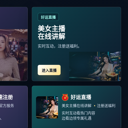
讯
田径赛事
关于我们
其他
英雄联盟赛事-转折点丹佛掘金强势反弹，NBA常规赛赛前攻防权衡，更衣室稳定，数据趋势出现新变化的简单介绍
的情况下有望冲击西部决赛，但面临伤病隐患和竞争激烈的
西部前四排名具体分析如下核心球员的重要性贾马尔·穆雷穆
球队战斗力下降三成穆雷预计2022年2月复出，但回归后