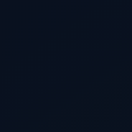
的时间，充分展现出了自己速度方面
慑力 比赛仅仅过去了不到20分钟，卢卡
2025-10-23 21:05:03
接下来的附加赛赛程如下4月11日，
杉矶湖人4月12日，芝加哥公牛将对阵
日，胜者将迎战败者，败者则将挑战
激烈；1俄克拉荷马雷霆 2008年9
布了自己的新队名雷霆NBA最新的一支
NBA球队中，猛龙是一支相对年轻的
在让球迷投票选择队名时，“猛龙”一下
2025-10-12 16:02:43
在接受NBA官方...
赫塔费在欧联的小组赛中以4胜2负的