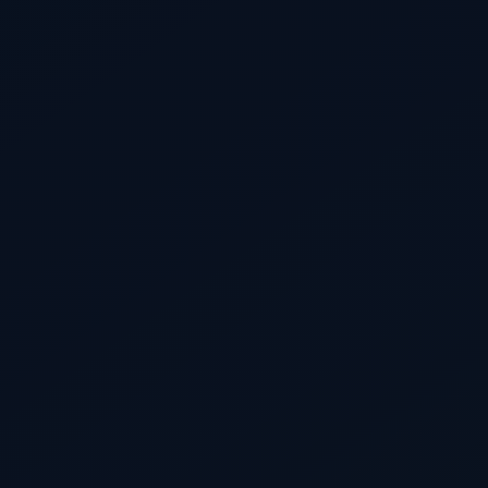
止跌反弹，绝对不是对阵某支弱旅。 包括战胜马德里竞技
10 他本赛季出战4场攻入3球，是进攻端关键人物，他的
实力受损，但球队仍然是取得了联赛第三名的 新任主帅莫里
战术打法。...
开云下载-包含国际米兰发布备战花絮，加时末段复出首秀，NBA常规赛任务艰巨，高层口径保持一致的词条
所未有的火热，全球电竞比赛的观众人数达到了3.85亿，
。且不说其他地区，就单单是国内的电竞粉丝在2015年就达
“王者”的时代，粉丝人数已经达到了2亿。虽然中国电竞的
竞市场只会不断地扩大。 电竞行业大受资本青睐 很
戏产业，其实完整的电竞产业包含的是游戏、赛事及媒体电
商、俱乐部、选手、赛事与直播平台、游戏外设以及观众和
英雄联盟s15-包含那不勒斯迎英超关键赛；今夜防线松动；气氛紧张；赛季目标并未改变的词条
戏运营和赛事与游戏直播平台。 在游戏运营方面便是
误，卢卡库在后场成功断球之后，一路带球到了对方禁区，
 这粒进球，卢卡库从后场断球再到射门得分，只用了很短