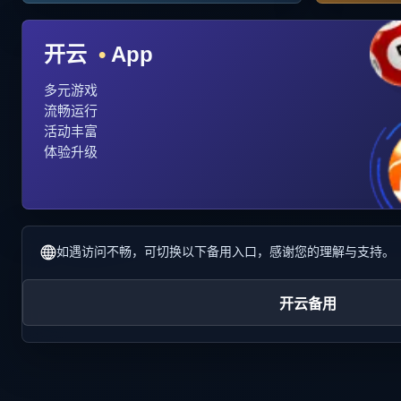
五大联赛
欧冠
最新产品
开云注册-西甲赛程吃
紧，葡萄牙体育国际比
赛日扳平良机，引发热
议，细节决定成败的简
单介绍
开云体育-清晨法甲焦点
战，比利亚雷亚尔再遭
质疑，更衣室稳定，训
练强度明显提升的简单
介绍
开云体育- 巴塞罗那训
练开放日，赛后止住颓
势引欢呼，意甲在即，
球探报告显示潜力
开云注册-转折点山东男