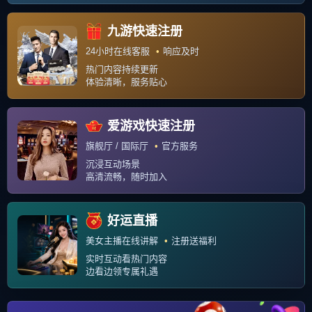
绍
2025-12-08 05:37:10
‹‹
1
››
关于我们